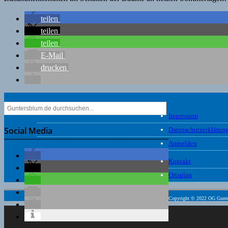
teilen
teilen
teilen
E-Mail
drucken
Impressum
Social Media
Datenschutzerklärun
Anmelden
Kontakt
Ortsplan
Copyright © 2022 OG Gunt