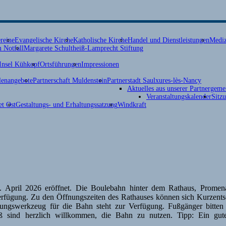
reine
Evangelische Kirche
Katholische Kirche
Handel und Dienstleistungen
Mediz
 Notfall
Margarete Schultheiß-Lamprecht Stiftung
Insel Kühkopf
Ortsführungen
Impressionen
lenangebote
Partnerschaft Muldenstein
Partnerstadt Saulxures-lès-Nancy
Aktuelles aus unserer Partnergeme
Veranstaltungskalender
Sitz
t Ost
Gestaltungs- und Erhaltungssatzung
Windkraft
. April 2026 eröffnet. Die Boulebahn hinter dem Rathaus, Promen
r Verfügung. Zu den Öffnungszeiten des Rathauses können sich Kurzents
ungswerkzeug für die Bahn steht zur Verfügung. Fußgänger bitten
ß sind herzlich willkommen, die Bahn zu nutzen. Tipp: Ein gut