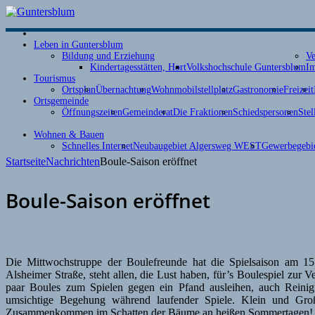
Leben in Guntersblum
Bildung und Erziehung
Ve
Kindertagesstätten, Hort
Volkshochschule Guntersblum
Im
Tourismus
Ortsplan
Übernachtung
Wohnmobilstellplatz
Gastronomie
Freizeit
Ortsgemeinde
Öffnungszeiten
Gemeinderat
Die Fraktionen
Schiedspersonen
Stel
Wohnen & Bauen
Schnelles Internet
Neubaugebiet Algersweg WEST
Gewerbegebie
Startseite
Nachrichten
Boule-Saison eröffnet
Boule-Saison eröffnet
Die Mittwochstruppe der Boulefreunde hat die Spielsaison am 15
Alsheimer Straße, steht allen, die Lust haben, für’s Boulespiel zu
paar Boules zum Spielen gegen ein Pfand ausleihen, auch Reinig
umsichtige Begehung während laufender Spiele. Klein und Gro
Zusammenkommen im Schatten der Bäume an heißen Sommertagen!