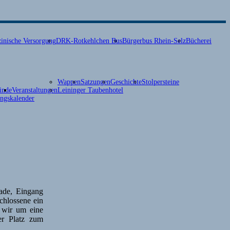
inische Versorgung
DRK-Rotkehlchen Bus
Bürgerbus Rhein-Selz
Bücherei
Wappen
Satzungen
Geschichte
Stolpersteine
inde
Veranstaltungen
Leininger Taubenhotel
ungskalender
ade, Eingang
chlossene ein
 wir um eine
er Platz zum