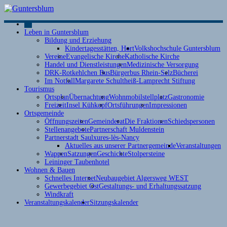
Leben in Guntersblum
Bildung und Erziehung
Kindertagesstätten, Hort
Volkshochschule Guntersblum
Vereine
Evangelische Kirche
Katholische Kirche
Handel und Dienstleistungen
Medizinische Versorgung
DRK-Rotkehlchen Bus
Bürgerbus Rhein-Selz
Bücherei
Im Notfall
Margarete Schultheiß-Lamprecht Stiftung
Tourismus
Ortsplan
Übernachtung
Wohnmobilstellplatz
Gastronomie
Freizeit
Insel Kühkopf
Ortsführungen
Impressionen
Ortsgemeinde
Öffnungszeiten
Gemeinderat
Die Fraktionen
Schiedspersonen
Stellenangebote
Partnerschaft Muldenstein
Partnerstadt Saulxures-lès-Nancy
Aktuelles aus unserer Partnergemeinde
Veranstaltungen
Wappen
Satzungen
Geschichte
Stolpersteine
Leininger Taubenhotel
Wohnen & Bauen
Schnelles Internet
Neubaugebiet Algersweg WEST
Gewerbegebiet Ost
Gestaltungs- und Erhaltungssatzung
Windkraft
Veranstaltungskalender
Sitzungskalender