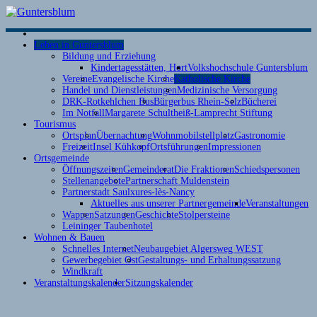
S
Leben in Guntersblum
i
Bildung und Erziehung
G
Kindertagesstätten, Hort
Volkshochschule Guntersblum
Vereine
Evangelische Kirche
Katholische Kirche
K
Handel und Dienstleistungen
Medizinische Versorgung
DRK-Rotkehlchen Bus
Bürgerbus Rhein-Selz
Bücherei
Im Notfall
Margarete Schultheiß-Lamprecht Stiftung
Tourismus
Ortsplan
Übernachtung
Wohnmobilstellplatz
Gastronomie
Freizeit
Insel Kühkopf
Ortsführungen
Impressionen
Ortsgemeinde
Öffnungszeiten
Gemeinderat
Die Fraktionen
Schiedspersonen
Stellenangebote
Partnerschaft Muldenstein
Partnerstadt Saulxures-lès-Nancy
Aktuelles aus unserer Partnergemeinde
Veranstaltungen
Wappen
Satzungen
Geschichte
Stolpersteine
Leininger Taubenhotel
Wohnen & Bauen
Schnelles Internet
Neubaugebiet Algersweg WEST
Gewerbegebiet Ost
Gestaltungs- und Erhaltungssatzung
Windkraft
Veranstaltungskalender
Sitzungskalender