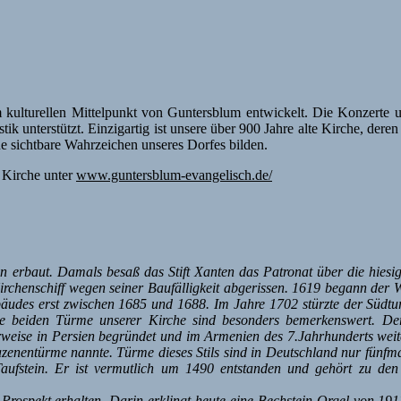
m kulturellen Mittelpunkt von Guntersblum entwickelt. Die Konzerte
k unterstützt. Einzigartig ist unsere über 900 Jahre alte Kirche, der
ne sichtbare Wahrzeichen unseres Dorfes bilden.
 Kirche unter
www.guntersblum-evangelisch.de/
n erbaut. Damals besaß das Stift Xanten das Patronat über die hiesi
irchenschiff wegen seiner Baufälligkeit a
bgerissen. 1619 begann der 
bäudes erst zwischen 1685 und 1688. Im Jahre 1702 stürzte der Südtu
 beiden Türme unserer Kirche sind besonders bemerkenswert. Der 
rweise in Persien
begründet und im Armenien des 7.Jahrhunderts weite
azenentürme nannte. Türme dieses Stils sind in Deutschland nur fünfm
Taufstein. Er ist vermutlich um 1490 entstanden und gehört zu de
Prospekt erhalten. Darin erklingt heute eine Bechstein-Orgel von 191