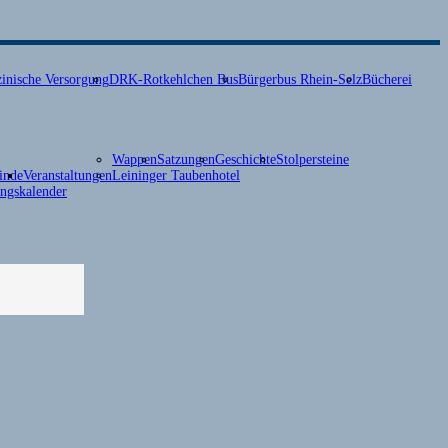
inische Versorgung
DRK-Rotkehlchen Bus
Bürgerbus Rhein-Selz
Bücherei
Wappen
Satzungen
Geschichte
Stolpersteine
inde
Veranstaltungen
Leininger Taubenhotel
ungskalender