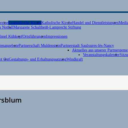
reine
Evangelische Kirche
Katholische Kirche
Handel und Dienstleistungen
Mediz
 Notfall
Margarete Schultheiß-Lamprecht Stiftung
Insel Kühkopf
Ortsführungen
Impressionen
lenangebote
Partnerschaft Muldenstein
Partnerstadt Saulxures-lès-Nancy
Aktuelles aus unserer Partnergeme
Veranstaltungskalender
Sitz
t Ost
Gestaltungs- und Erhaltungssatzung
Windkraft
rsblum