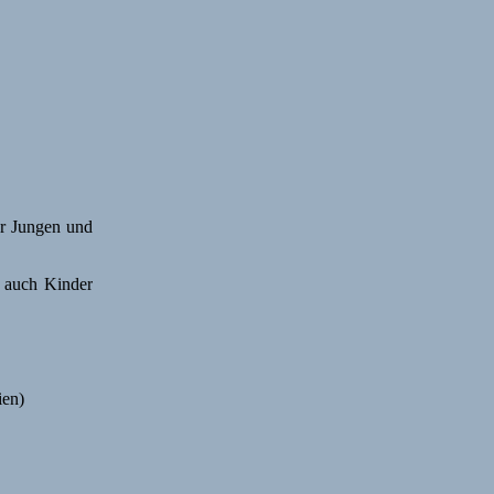
ür Jungen und
d auch Kinder
ien)