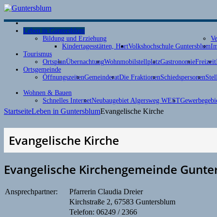
Leben in Guntersblum
Bildung und Erziehung
Ve
Kindertagesstätten, Hort
Volkshochschule Guntersblum
Im
Tourismus
Ortsplan
Übernachtung
Wohnmobilstellplatz
Gastronomie
Freizeit
Ortsgemeinde
Öffnungszeiten
Gemeinderat
Die Fraktionen
Schiedspersonen
Stel
Wohnen & Bauen
Schnelles Internet
Neubaugebiet Algersweg WEST
Gewerbegebie
Startseite
Leben in Guntersblum
Evangelische Kirche
Evangelische Kirche
Evangelische Kirchengemeinde Gunte
Ansprechpartner:
Pfarrerin Claudia Dreier
Kirchstraße 2, 67583 Guntersblum
Telefon: 06249 / 2366