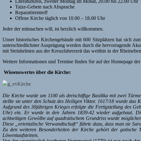
Literaturkreis, zweiter Montag im Monat, 20.00 bis 22.00 Uhr
Taize-Gebete nach Absprache
Reparatörentreff
Offene Kirche täglich von 10.00 – 18.00 Uhr
Jeder der mitmachen will, ist herzlich willkommen.
Unser historisches Kirchengebäude mit 600 Sitzplätzen hat sich zu
unterschiedlichster Ausprägung werden durch die hervorragende Akusti
mit Steinhelmen aus der Kreuzfahrerzeit das weithin in der Rheinebe
Weitere Informationen und Termine finden Sie auf der Homepage der
Wissenswertes über die Kirche:
Die Kirche wurde um 1100 als dreischiffige Basilika mit zwei Türme
stellte sie unter den Schutz des Heiligen Viktor. 1617/18 wurde das K
Aufgrund des 30jährigen Krieges erfolgte die Fertigstellung des Ge
Uhr) ein. Er wurde in den Jahren 1839-42 wieder aufgebaut. Die
achtseitigen Gewölbe auf quadratischem Grundriss wurde mögliche
Diese „orientalische Verwandtschaft“ führte dazu, dass man sie Sar
Zu den weiteren Besonderheiten der Kirche gehört der gotische 
Löwentaufsteinen.
Von der ursprünglich kostbaren Stummorgel (1770) ist nur noch der 