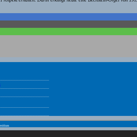
g
ersblum