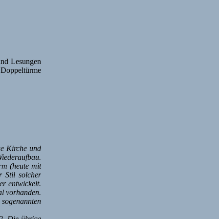
 und Lesungen
en Doppeltürme
ge Kirche und
Wiederaufbau.
rm (heute mit
Stil solcher
r entwickelt.
al vorhanden.
n sogenannten
2. Die übrige