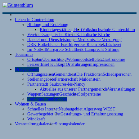
S
Leben in Guntersblum
T
Bildung und Erziehung
Kindertagesstätten, Hort
Volkshochschule Guntersblum
Vereine
Evangelische Kirche
Katholische Kirche
Handel und Dienstleistungen
Medizinische Versorgung
DRK-Rotkehlchen Bus
Bürgerbus Rhein-Selz
Bücherei
Im Notfall
Margarete Schultheiß-Lamprecht Stiftung
Tourismus
Ortsplan
Übernachtung
Wohnmobilstellplatz
Gastronomie
Freizeit
Insel Kühkopf
Ortsführungen
Impressionen
Ortsgemeinde
Öffnungszeiten
Gemeinderat
Die Fraktionen
Schiedspersonen
Stellenangebote
Partnerschaft Muldenstein
Partnerstadt Saulxures-lès-Nancy
Aktuelles aus unserer Partnergemeinde
Veranstaltungen
Wappen
Satzungen
Geschichte
Stolpersteine
Leininger Taubenhotel
Wohnen & Bauen
Schnelles Internet
Neubaugebiet Algersweg WEST
Gewerbegebiet Ost
Gestaltungs- und Erhaltungssatzung
Windkraft
Veranstaltungskalender
Sitzungskalender