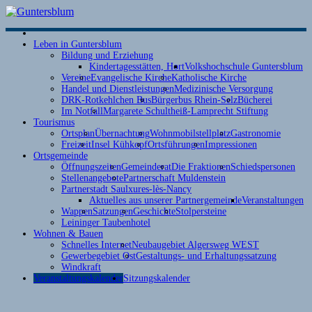
S
Leben in Guntersblum
Bildung und Erziehung
Kindertagesstätten, Hort
Volkshochschule Guntersblum
Vereine
Evangelische Kirche
Katholische Kirche
Handel und Dienstleistungen
Medizinische Versorgung
DRK-Rotkehlchen Bus
Bürgerbus Rhein-Selz
Bücherei
Im Notfall
Margarete Schultheiß-Lamprecht Stiftung
Tourismus
Ortsplan
Übernachtung
Wohnmobilstellplatz
Gastronomie
Freizeit
Insel Kühkopf
Ortsführungen
Impressionen
Ortsgemeinde
Öffnungszeiten
Gemeinderat
Die Fraktionen
Schiedspersonen
Stellenangebote
Partnerschaft Muldenstein
Partnerstadt Saulxures-lès-Nancy
Aktuelles aus unserer Partnergemeinde
Veranstaltungen
Wappen
Satzungen
Geschichte
Stolpersteine
Leininger Taubenhotel
Wohnen & Bauen
Schnelles Internet
Neubaugebiet Algersweg WEST
Gewerbegebiet Ost
Gestaltungs- und Erhaltungssatzung
Windkraft
Veranstaltungskalender
Sitzungskalender