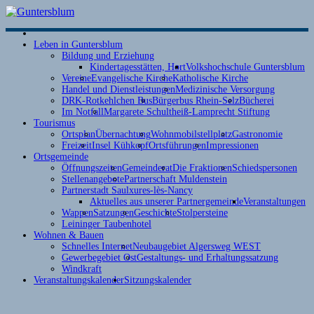
S
Leben in Guntersblum
Bildung und Erziehung
Kindertagesstätten, Hort
Volkshochschule Guntersblum
Vereine
Evangelische Kirche
Katholische Kirche
Handel und Dienstleistungen
Medizinische Versorgung
DRK-Rotkehlchen Bus
Bürgerbus Rhein-Selz
Bücherei
Im Notfall
Margarete Schultheiß-Lamprecht Stiftung
Tourismus
Ortsplan
Übernachtung
Wohnmobilstellplatz
Gastronomie
D
Freizeit
Insel Kühkopf
Ortsführungen
Impressionen
Ortsgemeinde
Öffnungszeiten
Gemeinderat
Die Fraktionen
Schiedspersonen
Stellenangebote
Partnerschaft Muldenstein
Partnerstadt Saulxures-lès-Nancy
Aktuelles aus unserer Partnergemeinde
Veranstaltungen
Wappen
Satzungen
Geschichte
Stolpersteine
Leininger Taubenhotel
Wohnen & Bauen
Schnelles Internet
Neubaugebiet Algersweg WEST
Gewerbegebiet Ost
Gestaltungs- und Erhaltungssatzung
Windkraft
Veranstaltungskalender
Sitzungskalender
D
v