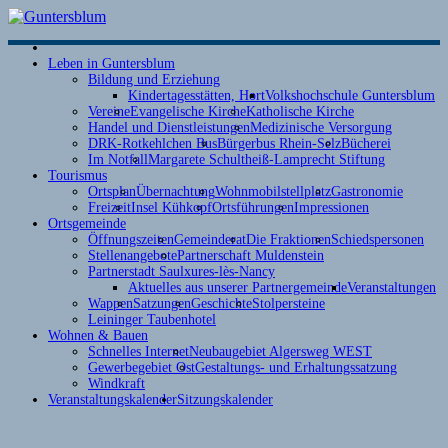
S
Leben in Guntersblum
Bildung und Erziehung
Kindertagesstätten, Hort
Volkshochschule Guntersblum
Vereine
Evangelische Kirche
Katholische Kirche
Handel und Dienstleistungen
Medizinische Versorgung
DRK-Rotkehlchen Bus
Bürgerbus Rhein-Selz
Bücherei
Im Notfall
Margarete Schultheiß-Lamprecht Stiftung
Tourismus
Ortsplan
Übernachtung
Wohnmobilstellplatz
Gastronomie
D
Freizeit
Insel Kühkopf
Ortsführungen
Impressionen
Ortsgemeinde
Öffnungszeiten
Gemeinderat
Die Fraktionen
Schiedspersonen
D
Stellenangebote
Partnerschaft Muldenstein
T
Partnerstadt Saulxures-lès-Nancy
e
Aktuelles aus unserer Partnergemeinde
Veranstaltungen
Wappen
Satzungen
Geschichte
Stolpersteine
Leininger Taubenhotel
1
Wohnen & Bauen
J
Schnelles Internet
Neubaugebiet Algersweg WEST
2
Gewerbegebiet Ost
Gestaltungs- und Erhaltungssatzung
Windkraft
Veranstaltungskalender
Sitzungskalender