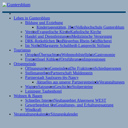
S
Leben in Guntersblum
b
Bildung und Erziehung
S
Kindertagesstätten, Hort
Volkshochschule Guntersblum
Vereine
Evangelische Kirche
Katholische Kirche
Handel und Dienstleistungen
Medizinische Versorgung
DRK-Rotkehlchen Bus
Bürgerbus Rhein-Selz
Bücherei
Im Notfall
Margarete Schultheiß-Lamprecht Stiftung
Tourismus
Ortsplan
Übernachtung
Wohnmobilstellplatz
Gastronomie
Freizeit
Insel Kühkopf
Ortsführungen
Impressionen
Ortsgemeinde
Öffnungszeiten
Gemeinderat
Die Fraktionen
Schiedspersonen
Stellenangebote
Partnerschaft Muldenstein
Partnerstadt Saulxures-lès-Nancy
Aktuelles aus unserer Partnergemeinde
Veranstaltungen
Wappen
Satzungen
Geschichte
Stolpersteine
D
Leininger Taubenhotel
Wohnen & Bauen
Schnelles Internet
Neubaugebiet Algersweg WEST
D
Gewerbegebiet Ost
Gestaltungs- und Erhaltungssatzung
T
Windkraft
e
Veranstaltungskalender
Sitzungskalender
0