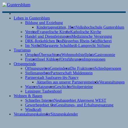
S
Leben in Guntersblum
Bildung und Erziehung
Kindertagesstätten, Hort
Volkshochschule Guntersblum
Vereine
Evangelische Kirche
Katholische Kirche
Handel und Dienstleistungen
Medizinische Versorgung
DRK-Rotkehlchen Bus
Bürgerbus Rhein-Selz
Bücherei
Im Notfall
Margarete Schultheiß-Lamprecht Stiftung
Tourismus
Ortsplan
Übernachtung
Wohnmobilstellplatz
Gastronomie
Freizeit
Insel Kühkopf
Ortsführungen
Impressionen
Ortsgemeinde
Öffnungszeiten
Gemeinderat
Die Fraktionen
Schiedspersonen
Stellenangebote
Partnerschaft Muldenstein
Partnerstadt Saulxures-lès-Nancy
Aktuelles aus unserer Partnergemeinde
Veranstaltungen
Wappen
Satzungen
Geschichte
Stolpersteine
Leininger Taubenhotel
Wohnen & Bauen
Schnelles Internet
Neubaugebiet Algersweg WEST
Gewerbegebiet Ost
Gestaltungs- und Erhaltungssatzung
D
Windkraft
R
Veranstaltungskalender
Sitzungskalender
d