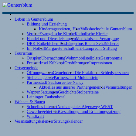
S
Leben in Guntersblum
Bildung und Erziehung
Kindertagesstätten, Hort
Volkshochschule Guntersblum
Vereine
Evangelische Kirche
Katholische Kirche
Handel und Dienstleistungen
Medizinische Versorgung
DRK-Rotkehlchen Bus
Bürgerbus Rhein-Selz
Bücherei
Im Notfall
Margarete Schultheiß-Lamprecht Stiftung
Tourismus
Ortsplan
Übernachtung
Wohnmobilstellplatz
Gastronomie
Freizeit
Insel Kühkopf
Ortsführungen
Impressionen
Ortsgemeinde
Öffnungszeiten
Gemeinderat
Die Fraktionen
Schiedspersonen
Stellenangebote
Partnerschaft Muldenstein
h
Partnerstadt Saulxures-lès-Nancy
o
Aktuelles aus unserer Partnergemeinde
Veranstaltungen
Wappen
Satzungen
Geschichte
Stolpersteine
Leininger Taubenhotel
Wohnen & Bauen
Schnelles Internet
Neubaugebiet Algersweg WEST
Gewerbegebiet Ost
Gestaltungs- und Erhaltungssatzung
Windkraft
Veranstaltungskalender
Sitzungskalender