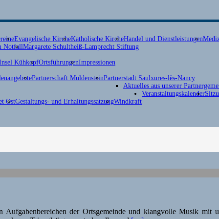
reine
Evangelische Kirche
Katholische Kirche
Handel und Dienstleistungen
Mediz
 Notfall
Margarete Schultheiß-Lamprecht Stiftung
Insel Kühkopf
Ortsführungen
Impressionen
lenangebote
Partnerschaft Muldenstein
Partnerstadt Saulxures-lès-Nancy
Aktuelles aus unserer Partnergeme
Veranstaltungskalender
Sitz
t Ost
Gestaltungs- und Erhaltungssatzung
Windkraft
den Aufgabenbereichen der Ortsgemeinde und klangvolle Musik mit 