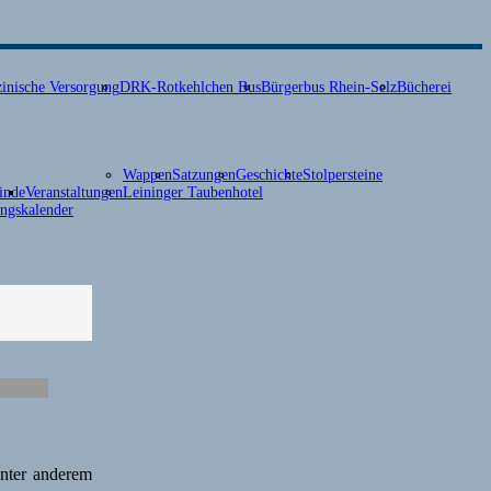
inische Versorgung
DRK-Rotkehlchen Bus
Bürgerbus Rhein-Selz
Bücherei
Wappen
Satzungen
Geschichte
Stolpersteine
inde
Veranstaltungen
Leininger Taubenhotel
ungskalender
unter anderem