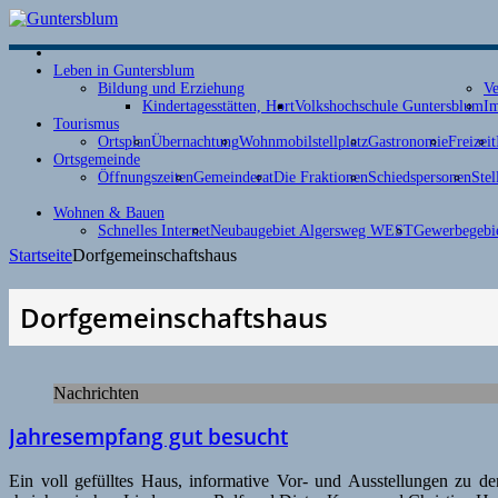
Leben in Guntersblum
Bildung und Erziehung
Ve
Kindertagesstätten, Hort
Volkshochschule Guntersblum
Im
Tourismus
Ortsplan
Übernachtung
Wohnmobilstellplatz
Gastronomie
Freizeit
Ortsgemeinde
Öffnungszeiten
Gemeinderat
Die Fraktionen
Schiedspersonen
Stel
Wohnen & Bauen
Schnelles Internet
Neubaugebiet Algersweg WEST
Gewerbegebie
Startseite
Dorfgemeinschaftshaus
Dorfgemeinschaftshaus
Nachrichten
Jahresempfang gut besucht
Ein voll gefülltes Haus, informative Vor- und Ausstellungen zu 