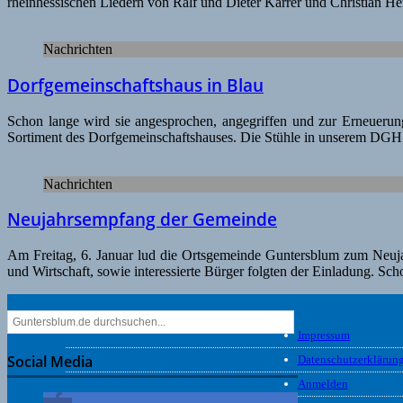
rheinhessischen Liedern von Ralf und Dieter Karrer und Christian He
Nachrichten
Dorfgemeinschaftshaus in Blau
Schon lange wird sie angesprochen, angegriffen und zur Erneuerun
Sortiment des Dorfgemeinschaftshauses. Die Stühle in unserem DGH s
Nachrichten
Neujahrsempfang der Gemeinde
Am Freitag, 6. Januar lud die Ortsgemeinde Guntersblum zum Neujah
und Wirtschaft, sowie interessierte Bürger folgten der Einladung. 
Impressum
Social Media
Datenschutzerklärun
Anmelden