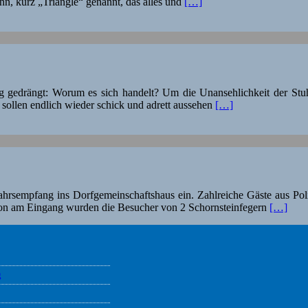
nn, kurz „Triangle“ genannt, das alles und
[…]
g gedrängt: Worum es sich handelt? Um die Unansehlichkeit der Stu
ollen endlich wieder schick und adrett aussehen
[…]
rsempfang ins Dorfgemeinschaftshaus ein. Zahlreiche Gäste aus Poli
Schon am Eingang wurden die Besucher von 2 Schornsteinfegern
[…]
g